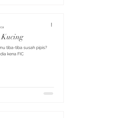
aca
 Kucing
u tiba-tiba susah pipis?
 dia kena FIC