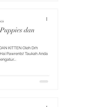
aca
 Puppies dan
AN KITTEN Oleh Drh
1 Hai Pawrents! Taukah Anda
engatur...