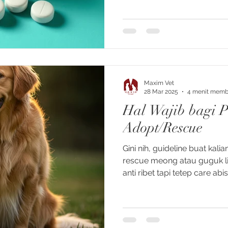
Metronidazole tidak lebih u
Maxim Vet
28 Mar 2025
4 menit mem
Hal Wajib bagi P
Adopt/Rescue
Gini nih, guideline buat kal
rescue meong atau guguk lia
anti ribet tapi tetep care abis