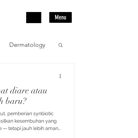
Menu
Dermatology
Pencernaan
at diare atau
h baru?
ut, pemberian synbiotic
hasilkan kesembuhan yang
— tetapi jauh lebih aman
ngka panjang.