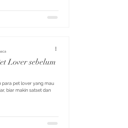
nggul, namun lebih merusak.
baca
et Lover sebelum
ian para pet lover yang mau
r, biar makin satset dan