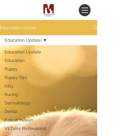
Education Update
Education Update
Education Update
Education
Puppy
Puppy Tips
Kitty
Kucing
Dermatology
Dental
Parasit Hewan
VETalks Professional