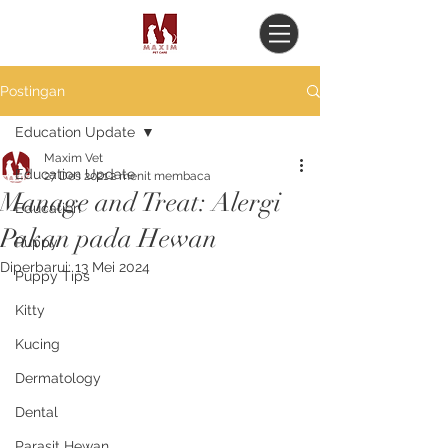
Postingan
Education Update
Maxim Vet
Education Update
27 Des 2021
2 menit membaca
Manage and Treat: Alergi
Education
Pakan pada Hewan
Puppy
Diperbarui:
13 Mei 2024
Puppy Tips
Kitty
Kucing
Dermatology
Dental
Parasit Hewan