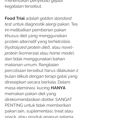
menentukan penyebab gejala 
kegatalan tersebut. 
Food Trial 
adalah 
golden standard 
test 
untuk diagnostik alergi pakan. Tes 
ini melibatkan pemberian pakan 
khusus diet yang menggunakan 
protein alternatif yang terhidrolisis 
(
hydrolyzed protein diet
), atau 
novel-
protein 
(komersial atau 
home made
), 
dan tidak menggunakan bahan 
makanan umum. Rangkaian 
percobaan tersebut harus dilakukan 2 
bulan diikuti dengan terapi gatal yang 
diresepkan secara berkala. Dalam 
masa eleminasi, kucing 
HANYA 
memakan pakan diet yang 
direkomendasikan dokter. SANGAT 
PENTING untuk tidak memberikan 
pakan lain, suplementasi, treat atau 
snack, atau produk apapun selama 