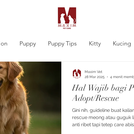
ion
Puppy
Puppy Tips
Kitty
Kucing
VETalks Professional
Gastrointestinal
Maxim Vet
28 Mar 2025
4 menit mem
Hal Wajib bagi P
Adopt/Rescue
Gini nih, guideline buat kal
rescue meong atau guguk lia
anti ribet tapi tetep care abis