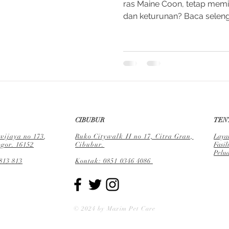
ras Maine Coon, tetap memil
dan keturunan? Baca selen
CIBUBUR
TEN
ijaya no 173
,
Ruko Citywalk II no 17, Citra Gran,
Laya
gor. 16152
Cibubur.
Fa
sil
Pelu
813 813
Kontak: 0851 0346 4086
© 2024 by Maxim Pet Care