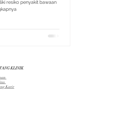
iki resiko penyakit bawaan
gkapnya
TANG KLINIK
nan
itas
ang Karir