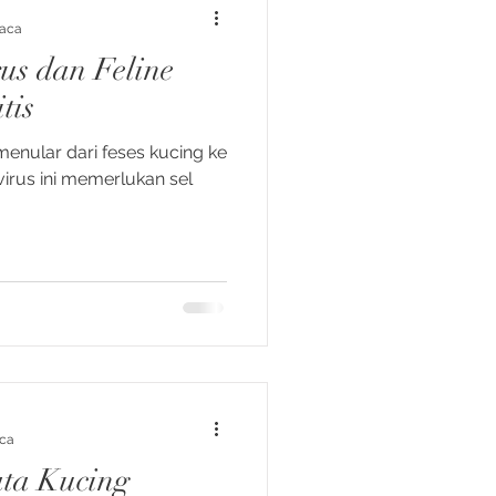
aca
us dan Feline
tis
menular dari feses kucing ke
 virus ini memerlukan sel
ca
ta Kucing