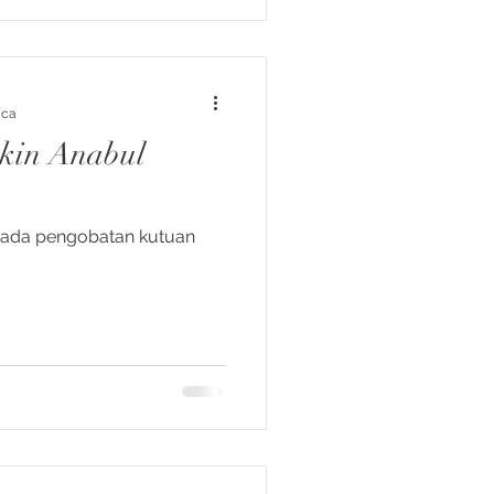
aca
ikin Anabul
ipada pengobatan kutuan