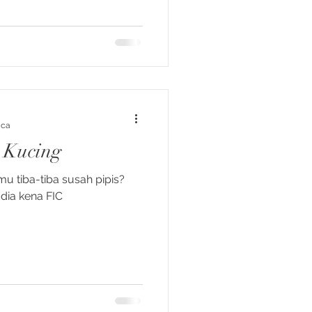
aca
 Kucing
u tiba-tiba susah pipis?
 dia kena FIC