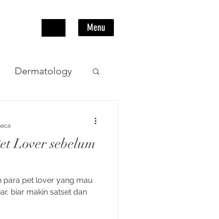
Menu
Dermatology
Pencernaan
baca
et Lover sebelum
ian para pet lover yang mau
r, biar makin satset dan