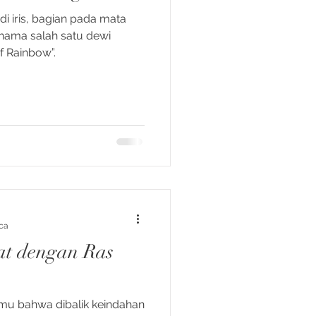
di iris, bagian pada mata
nama salah satu dewi
of Rainbow”.
ca
at dengan Ras
amu bahwa dibalik keindahan