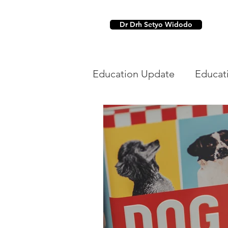
Dr Drh Setyo Widodo
Education Update
Educat
Dental
Parasit Hewan