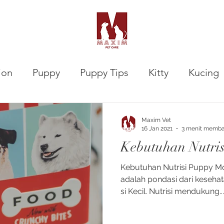
ion
Puppy
Puppy Tips
Kitty
Kucing
VETalks Professional
Gastrointestinal
Maxim Vet
16 Jan 2021
3 menit memb
Kebutuhan Nutri
Kebutuhan Nutrisi Puppy Mod
adalah pondasi dari keseha
si Kecil. Nutrisi mendukung...