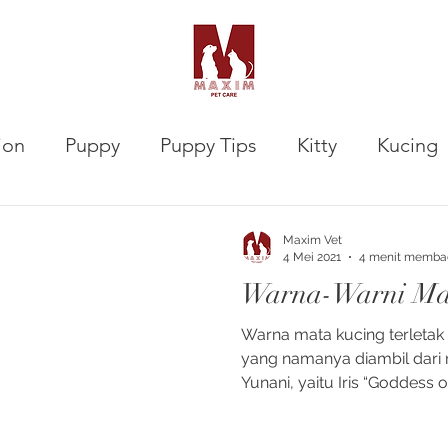
ion
Puppy
Puppy Tips
Kitty
Kucing
VETalks Professional
Gastrointestinal
Maxim Vet
4 Mei 2021
4 menit memba
Warna-Warni Ma
Warna mata kucing terletak 
yang namanya diambil dari 
Yunani, yaitu Iris “Goddess 