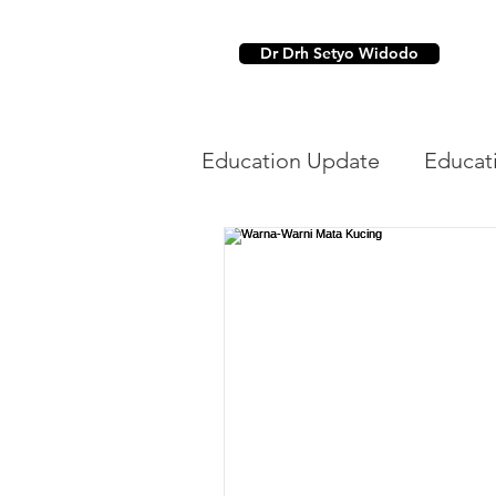
Dr Drh Setyo Widodo
Education Update
Educat
Dental
Parasit Hewan