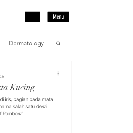
Menu
Dermatology
Pencernaan
ca
ta Kucing
di iris, bagian pada mata
nama salah satu dewi
of Rainbow”.