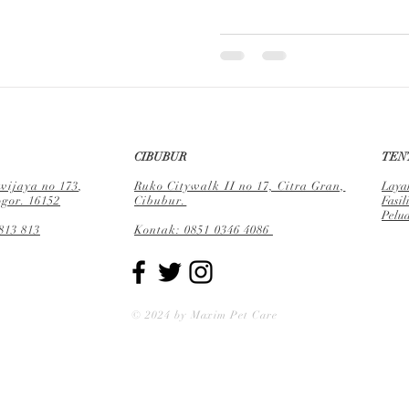
CIBUBUR
TEN
ijaya no 173
,
Ruko Citywalk II no 17, Citra Gran,
Laya
gor. 16152
Cibubur.
Fa
sil
Pelu
813 813
Kontak: 0851 0346 4086
© 2024 by Maxim Pet Care