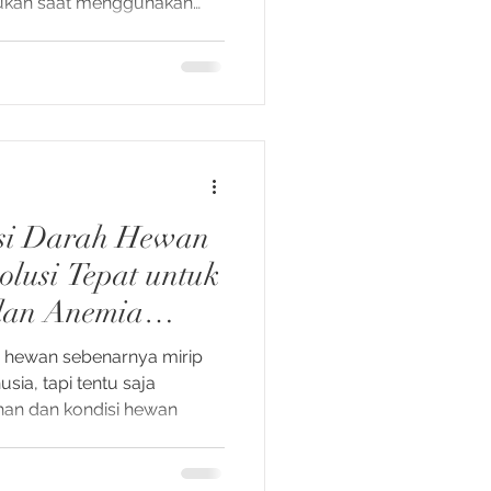
ukan saat menggunakan
haraan..
si Darah Hewan
olusi Tepat untuk
 dan Anemia
a hewan sebenarnya mirip
ia, tapi tentu saja
han dan kondisi hewan