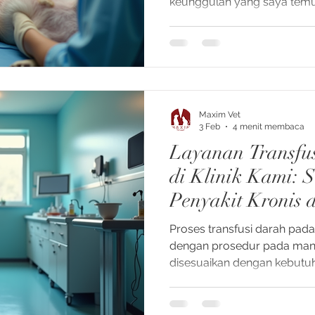
keunggulan yang saya tem
layanan ini untuk hewan peli
Maxim Vet
3 Feb
4 menit membaca
Layanan Transfu
di Klinik Kami: S
Penyakit Kronis
Hemolitik
Proses transfusi darah pad
dengan prosedur pada manus
disesuaikan dengan kebutu