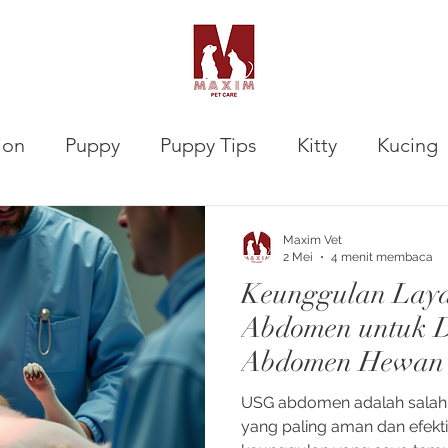
ion
Puppy
Puppy Tips
Kitty
Kucing
VETalks Professional
Gastrointestinal
Maxim Vet
2 Mei
4 menit membaca
Keunggulan Lay
Abdomen untuk D
Abdomen Hewan
USG abdomen adalah salah 
yang paling aman dan efekti