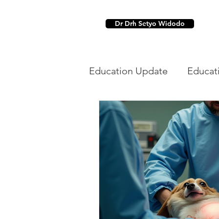
Dr Drh Setyo Widodo
Education Update
Educat
Dental
Parasit Hewan